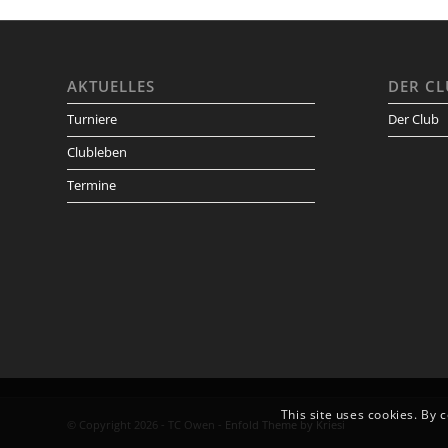
AKTUELLES
DER CL
Turniere
Der Club
Clubleben
Termine
This site uses cookies. By 
© Copyright 2026 - TC Owen -
Enfold Theme by Kriesi