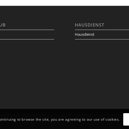
UB
HAUSDIENST
Hausdienst
continuing to browse the site, you are agreeing to our use of cookies.