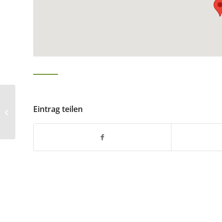
Eintrag teilen
Hausdienst Block 16