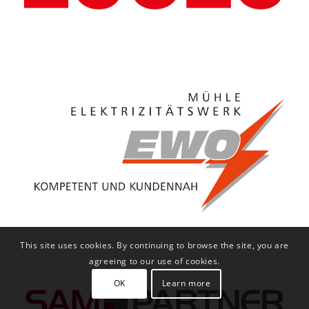
This site uses cookies. By continuing to browse the site, you are
agreeing to our use of cookies.
OK
Learn more