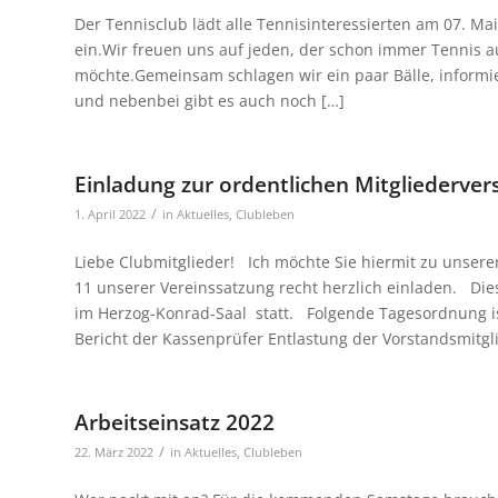
Der Tennisclub lädt alle Tennisinteressierten am 07. M
ein.Wir freuen uns auf jeden, der schon immer Tennis 
möchte.Gemeinsam schlagen wir ein paar Bälle, informie
und nebenbei gibt es auch noch […]
Einladung zur ordentlichen Mitgliederv
/
1. April 2022
in
Aktuelles
,
Clubleben
Liebe Clubmitglieder! Ich möchte Sie hiermit zu unser
11 unserer Vereinssatzung recht herzlich einladen. Di
im Herzog-Konrad-Saal statt. Folgende Tagesordnung i
Bericht der Kassenprüfer Entlastung der Vorstandsmitg
Arbeitseinsatz 2022
/
22. März 2022
in
Aktuelles
,
Clubleben