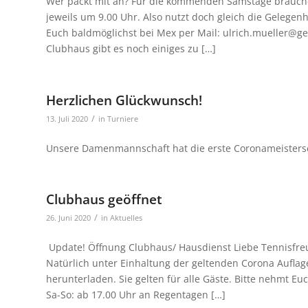
Wer packt mit an? Für die kommenden Samstage brauche 
jeweils um 9.00 Uhr. Also nutzt doch gleich die Gelegenh
Euch baldmöglichst bei Mex per Mail: ulrich.mueller@
Clubhaus gibt es noch einiges zu […]
Herzlichen Glückwunsch!
/
13. Juli 2020
in
Turniere
Unsere Damenmannschaft hat die erste Coronameisterscha
Clubhaus geöffnet
/
26. Juni 2020
in
Aktuelles
Update! Öffnung Clubhaus/ Hausdienst Liebe Tennisfr
Natürlich unter Einhaltung der geltenden Corona Auflage
herunterladen. Sie gelten für alle Gäste. Bitte nehmt Eu
Sa-So: ab 17.00 Uhr an Regentagen […]