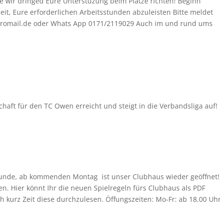
wir dringed Eure Unterstüzung beim Plätze richten! Beginn
eit, Eure erforderlichen Arbeitsstunden abzuleisten Bitte meldet
geromail.de oder Whats App 0171/2119029 Auch im und rund ums
ft für den TC Owen erreicht und steigt in die Verbandsliga auf!
eunde, ab kommenden Montag ist unser Clubhaus wieder geöffnet!
n. Hier könnt Ihr die neuen Spielregeln fürs Clubhaus als PDF
ch kurz Zeit diese durchzulesen. Öffungszeiten: Mo-Fr: ab 18.00 Uh