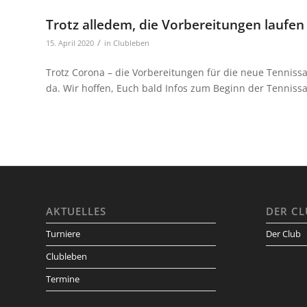
Trotz alledem, die Vorbereitungen laufen
/
15. April 2020
in
Clubleben
Trotz Corona – die Vorbereitungen für die neue Tennissa
da. Wir hoffen, Euch bald Infos zum Beginn der Tennis
AKTUELLES
DER CL
Turniere
Der Club
Clubleben
Termine