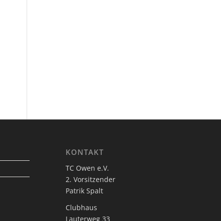
KONTAKT
TC Owen e.V.
2. Vorsitzender
Patrik Spalt
Clubhaus
Lauterweg 33