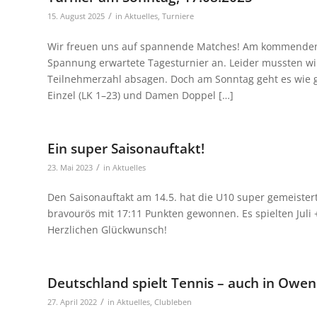
/
15. August 2025
in
Aktuelles
,
Turniere
Wir freuen uns auf spannende Matches! Am kommenden 
Spannung erwartete Tagesturnier an. Leider mussten wi
Teilnehmerzahl absagen. Doch am Sonntag geht es wie ge
Einzel (LK 1–23) und Damen Doppel […]
Ein super Saisonauftakt!
/
23. Mai 2023
in
Aktuelles
Den Saisonauftakt am 14.5. hat die U10 super gemeiste
bravourös mit 17:11 Punkten gewonnen. Es spielten Juli 
Herzlichen Glückwunsch!
Deutschland spielt Tennis – auch in Owe
/
27. April 2022
in
Aktuelles
,
Clubleben